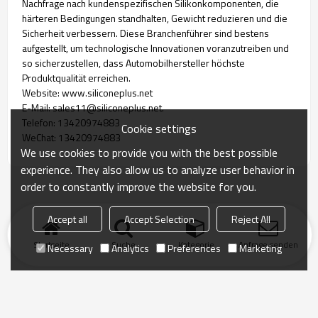
Nachfrage nach kundenspezifischen Silikonkomponenten, die
härteren Bedingungen standhalten, Gewicht reduzieren und die
Sicherheit verbessern. Diese Branchenführer sind bestens
aufgestellt, um technologische Innovationen voranzutreiben und
so sicherzustellen, dass Automobilhersteller höchste
Produktqualität erreichen.
Website: www.siliconeplus.net
E-Mail: sales11@siliconeplus.net.
Telefon: 13420974883
Cookie settings
WeChat: 13420974883
We use cookies to provide you with the best possible
experience. They also allow us to analyze user behavior in
order to constantly improve the website for you.
Accept all
Accept Selection
Reject All
Startseite
Suche
Kategorie
Anfrage senden
Necessary
Analytics
Preferences
Marketing