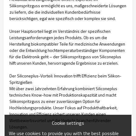
Silikonspritzguss ermöglicht es uns, maßgeschneiderte Lösungen
zu liefern, die die individuellen Kundenbedürfnisse
berücksichtigen, egal wie spezifisch oder komplex sie sind.
Unser Hauptvorteil liegt im Verständnis der spezifischen
Leistungsanforderungen jedes Produkts. Ob es um die
Herstellung biokompatibler Teile für medizinische Anwendungen
oder die Entwicklung hochtemperaturbeständiger Komponenten
für die Elektronik geht – der Silikonspritzguss von Siliconeplus
hilft unseren Kunden, hervorragende Ergebnisse zu erzielen.
Der Siliconeplus-Vorteil: Innovation trifft Effizienz beim Silikon-
Spritzgießen
Mit über zwei Jahrzehnten Erfahrung kombiniert Siliconeplus
technisches Know-how mit Produktionskapazität und macht
Silikonspritzguss zu einer zuverlässigen Option für
Hochleistungsprodukte. Unser Fokus auf Produkthaltbarkeit,
Innovation und Effizienz sichert unseren Kunden einen
Wettbewerbsvorteil und die Vorteile branchenführender
Cookie settings
Lösungen.
We use cookies to provide you with the best possible