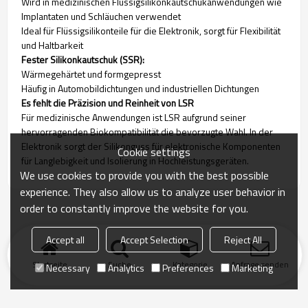
Wird in medizinischen Flüssigsilikonkautschukanwendungen wie
Implantaten und Schläuchen verwendet
Ideal für Flüssigsilikonteile für die Elektronik, sorgt für Flexibilität
und Haltbarkeit
Fester Silikonkautschuk (SSR):
Wärmegehärtet und formgepresst
Häufig in Automobildichtungen und industriellen Dichtungen
Es fehlt die Präzision und Reinheit von LSR
Für medizinische Anwendungen ist LSR aufgrund seiner
hervorragenden Biokompatibilität die bevorzugte Wahl. In der
Elektronik sorgt der Silikonguss für elektronische Komponenten
Cookie settings
für Langlebigkeit und Isolierung in Hochleistungsgeräten.
We use cookies to provide you with the best possible
experience. They also allow us to analyze user behavior in
order to constantly improve the website for you.
Accept all
Accept Selection
Reject All
Startseite
Suche
Kategorie
Anfrage senden
Necessary
Analytics
Preferences
Marketing