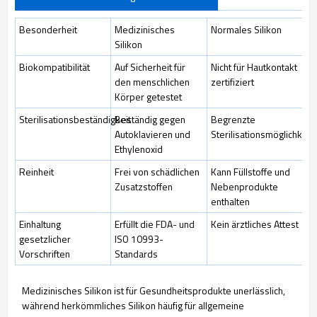
Besonderheit
Medizinisches
Normales Silikon
Silikon
Biokompatibilität
Auf Sicherheit für
Nicht für Hautkontakt
den menschlichen
zertifiziert
Körper getestet
Sterilisationsbeständigkeit
Beständig gegen
Begrenzte
Autoklavieren und
Sterilisationsmöglichkeit
Ethylenoxid
Reinheit
Frei von schädlichen
Kann Füllstoffe und
Zusatzstoffen
Nebenprodukte
enthalten
Einhaltung
Erfüllt die FDA- und
Kein ärztliches Attest
gesetzlicher
ISO 10993-
Vorschriften
Standards
Medizinisches Silikon ist für Gesundheitsprodukte unerlässlich,
während herkömmliches Silikon häufig für allgemeine