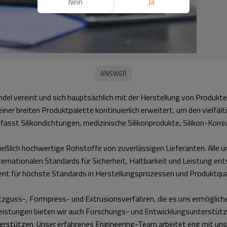
Nein
Ja
d Handel vereint und sich hauptsächlich mit der Herstellung von Produ
 einer breiten Produktpalette kontinuierlich erweitert, um den viel
asst Silikondichtungen, medizinische Silikonprodukte, Silikon-Ko
ießlich hochwertige Rohstoffe von zuverlässigen Lieferanten. Alle
nternationalen Standards für Sicherheit, Haltbarkeit und Leistung en
ent für höchste Standards in Herstellungsprozessen und Produktqual
tzguss-, Formpress- und Extrusionsverfahren, die es uns ermöglic
tleistungen bieten wir auch Forschungs- und Entwicklungsunterstütz
terstützen. Unser erfahrenes Engineering-Team arbeitet eng mit u