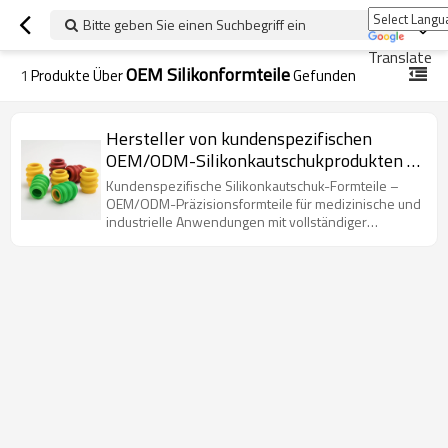
Bitte geben Sie einen Suchbegriff ein
Translate
OEM Silikonformteile
1
Produkte Über
Gefunden
Hersteller von kundenspezifischen
OEM/ODM-Silikonkautschukprodukten |
Präzisionsgeformte Silikonteile – Fabrik
Kundenspezifische Silikonkautschuk-Formteile –
in China
OEM/ODM-Präzisionsformteile für medizinische und
industrielle Anwendungen mit vollständiger
Individualisierung.