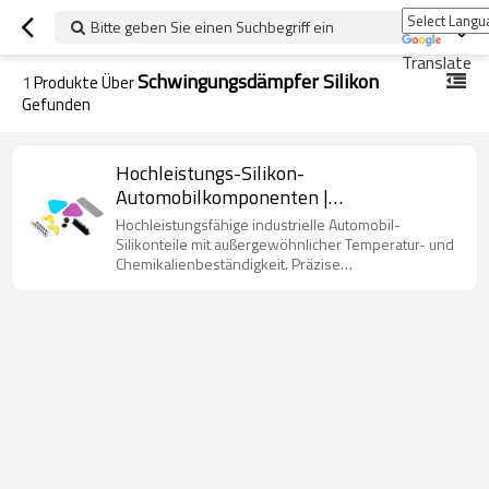
Bitte geben Sie einen Suchbegriff ein
Translate
Schwingungsdämpfer Silikon
1
Produkte Über
Gefunden
Hochleistungs-Silikon-
Automobilkomponenten |
Chemikalienbeständige,
Hochleistungsfähige industrielle Automobil-
temperaturbeständige, präzise
Silikonteile mit außergewöhnlicher Temperatur- und
Chemikalienbeständigkeit. Präzise
Umspritzteile für industrielle
Silikonumspritzung sorgt für Langlebigkeit und
Anwendungen
Zuverlässigkeit. Ideal für Motorkomponenten,
Dichtungen, Schwingungsdämpfer und Hitzeschilde.
Anpassbar für verschiedene Anwendungen.