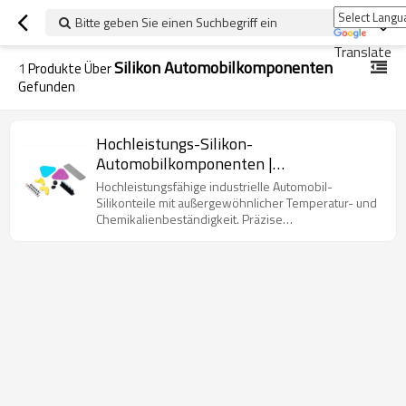
Bitte geben Sie einen Suchbegriff ein
Translate
Silikon Automobilkomponenten
1
Produkte Über
Gefunden
Hochleistungs-Silikon-
Automobilkomponenten |
Chemikalienbeständige,
Hochleistungsfähige industrielle Automobil-
temperaturbeständige, präzise
Silikonteile mit außergewöhnlicher Temperatur- und
Chemikalienbeständigkeit. Präzise
Umspritzteile für industrielle
Silikonumspritzung sorgt für Langlebigkeit und
Anwendungen
Zuverlässigkeit. Ideal für Motorkomponenten,
Dichtungen, Schwingungsdämpfer und Hitzeschilde.
Anpassbar für verschiedene Anwendungen.