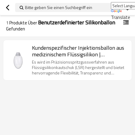
Bitte geben Sie einen Suchbegriff ein
Translate
Benutzerdefinierter Silikonballon
1
Produkte Über
Gefunden
Kundenspezifischer Injektionsballon aus
medizinischem Flüssigsilikon |
Biokompatibler und ISO-zertifizierter
Es wird im Präzisionsspritzgussverfahren aus
Hersteller
Flüssigsilikonkautschuk (LSR) hergestellt und bietet
hervorragende Flexibilität, Transparenz und
Biokompatibilität für den sicheren und effizienten
Einsatz im klinischen Umfeld.