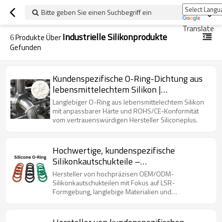
Bitte geben Sie einen Suchbegriff ein
Translate
Industrielle Silikonprodukte
6
Produkte Über
Gefunden
Kundenspezifische O-Ring-Dichtung aus
lebensmittelechtem Silikon |
Wasserdichte Weichgummidichtung 20–
Langlebiger O-Ring aus lebensmittelechtem Silikon
90 Shore A | OEM-Ersatzteilhersteller
mit anpassbarer Härte und ROHS/CE-Konformität
vom vertrauenswürdigen Hersteller Siliconeplus.
Hochwertige, kundenspezifische
Silikonkautschukteile –
Präzisionsformung für OEM/ODM-
Hersteller von hochpräzisen OEM/ODM-
Anwendungen
Silikonkautschukteilen mit Fokus auf LSR-
Formgebung, langlebige Materialien und
zuverlässige Produktion.