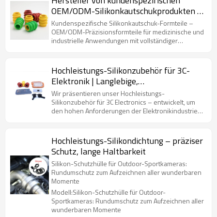
Hersteller von kundenspezifischen
OEM/ODM-Silikonkautschukprodukten |
Präzisionsgeformte Silikonteile – Fabrik
Kundenspezifische Silikonkautschuk-Formteile –
in China
OEM/ODM-Präzisionsformteile für medizinische und
industrielle Anwendungen mit vollständiger
Individualisierung.
Hochleistungs-Silikonzubehör für 3C-
Elektronik | Langlebige,
temperaturbeständige
Wir präsentieren unser Hochleistungs-
Umspritzkomponenten
Silikonzubehör für 3C Electronics – entwickelt, um
den hohen Anforderungen der Elektronikindustrie
gerecht zu werden. Die aus hochwertigem Silikon
gefertigten Komponenten bieten außergewöhnliche
Haltbarkeit und Temperaturbeständigkeit und
Hochleistungs-Silikondichtung – präziser
gewährleisten zuverlässige Leistung über einen
Schutz, lange Haltbarkeit
weiten Temperaturbereich.
Silikon-Schutzhülle für Outdoor-Sportkameras:
Rundumschutz zum Aufzeichnen aller wunderbaren
Momente
Modell:Silikon-Schutzhülle für Outdoor-
Sportkameras: Rundumschutz zum Aufzeichnen aller
wunderbaren Momente