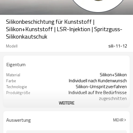
Silikonbeschichtung für Kunststoff |
Silikon+Kunststoff | LSR-Injektion | Spritzguss-
Silikonkautschuk
sili-11-12
Modell
Eigentum
Silikon+Silikon
Material
Individuell nach Kundenwunsch
Farbe
Silikon-Umspritzverfahren
Technologie
Individuell auf Ihre Bedürfnisse
Produktgröße
zugeschnitten
WEITERE
Nein, es handelt sich um
Ist es ein Fleck
Sonderanfertigungen.
Wir sind die Quellfabrik für
Ist es eine Fabrik
Auswertung
MEHR
kundenspezifisches Silikon
Branche für Fahrzeuge mit neuer
Produktanwendungsbranche