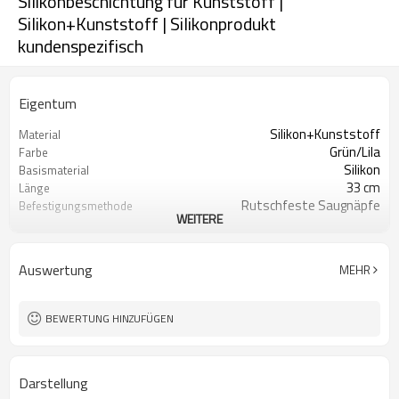
Silikonbeschichtung für Kunststoff |
Silikon+Kunststoff | Silikonprodukt
kundenspezifisch
Eigentum
Silikon+Kunststoff
Material
Grün/Lila
Farbe
Silikon
Basismaterial
33 cm
Länge
Rutschfeste Saugnäpfe
Befestigungsmethode
WEITERE
Auswechselbare Futterbällchen
Gerät
Auswertung
MEHR
BEWERTUNG HINZUFÜGEN
Darstellung