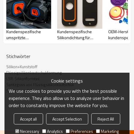
Kundenspezifische
Kundenspezifische
OEM-Herstell
umspritzte
Silikondichtung für
kundenspezif
Silikondichtungen |
Tastenabdeckungen –
Silikonkautsc
Präzisionsdichtungen für
OEM- und ODM-
Zubehörteilen 
medizinische,
Lösungen für
Professionell
Stichwörter
industrielle und
wasserdichte,
Silikonformfab
Silikon+Kunststoff
elektronische Geräte
umspritzte
Flüssigsilikonkautschukformung
Gummidichtungen für die
LSR-Silikonformteil
Elektronik |
Cookie settings
Spritzguss von Flüssigsilikonkautschuk
Maßgeschneiderte
We use cookies to provide you with the best possible
Spritzguss-Silikon
Silikon-
Umspritzservices
experience. They also allow us to analyze user behavior in
order to constantly improve the website for you.
Anwendung der Silikon-
Accept all
Accept Selection
Reject All
und Kunststofftechnologie
Necessary
Analytics
Preferences
Marketing