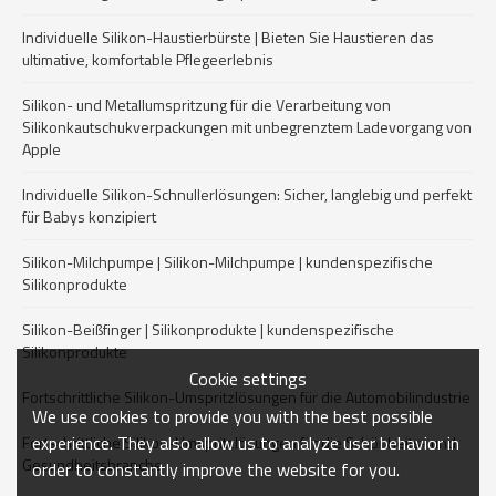
Individuelle Silikon-Haustierbürste | Bieten Sie Haustieren das
ultimative, komfortable Pflegeerlebnis
Silikon- und Metallumspritzung für die Verarbeitung von
Silikonkautschukverpackungen mit unbegrenztem Ladevorgang von
Apple
Individuelle Silikon-Schnullerlösungen: Sicher, langlebig und perfekt
für Babys konzipiert
Silikon-Milchpumpe | Silikon-Milchpumpe | kundenspezifische
Silikonprodukte
Silikon-Beißfinger | Silikonprodukte | kundenspezifische
Silikonprodukte
Cookie settings
Fortschrittliche Silikon-Umspritzlösungen für die Automobilindustrie
We use cookies to provide you with the best possible
experience. They also allow us to analyze user behavior in
Fortschrittliche Silikon-Umspritzlösungen für die Schönheits- und
Gesundheitsbranche
order to constantly improve the website for you.